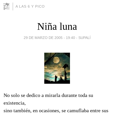
A LAS 6 Y PICO
Niña luna
29 DE MARZO DE 2005 - 19:40
-
SUPALÍ
No solo se dedico a mirarla durante toda su
existencia,
sino también, en ocasiones, se camuflaba entre sus